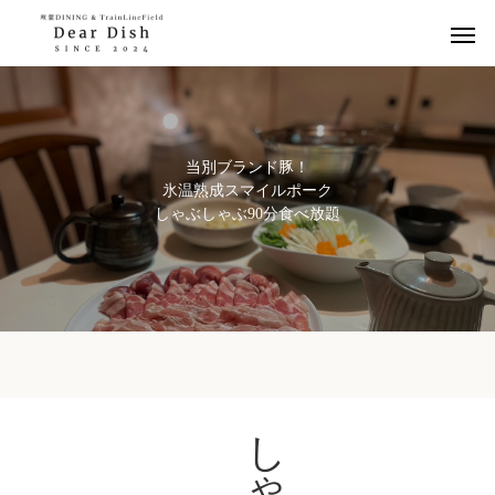
当
別
ブ
ラ
ン
ド
豚
！
氷
温
熟
成
ス
マ
イ
ル
ポ
ー
ク
し
ゃ
ぶ
し
ゃ
ぶ
9
0
分
食
べ
放
題